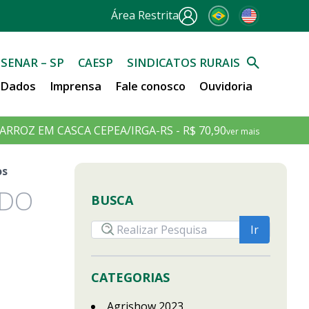
Área Restrita
SENAR – SP
CAESP
SINDICATOS RURAIS
e Dados
Imprensa
Fale conosco
Ouvidoria
ARROZ EM CASCA CEPEA/IRGA-RS - R$ 70,90
ver mais
os
 DO
BUSCA
CATEGORIAS
Agrishow 2023