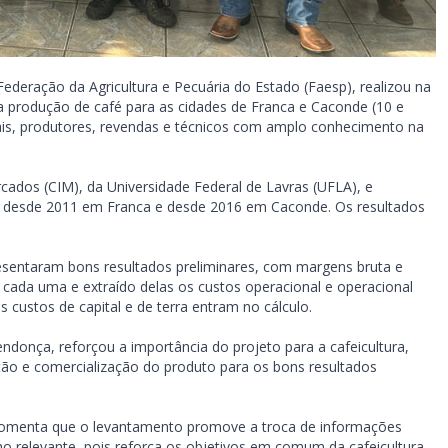
ederação da Agricultura e Pecuária do Estado (Faesp), realizou na
 produção de café para as cidades de Franca e Caconde (10 e
cais, produtores, revendas e técnicos com amplo conhecimento na
rcados (CIM), da Universidade Federal de Lavras (UFLA), e
, desde 2011 em Franca e desde 2016 em Caconde. Os resultados
esentaram bons resultados preliminares, com margens bruta e
de cada uma e extraído delas os custos operacional e operacional
s custos de capital e de terra entram no cálculo.
ndonça, reforçou a importância do projeto para a cafeicultura,
tão e comercialização do produto para os bons resultados
, comenta que o levantamento promove a troca de informações
lho relevante, pois reforça os objetivos em comum da cafeicultura,