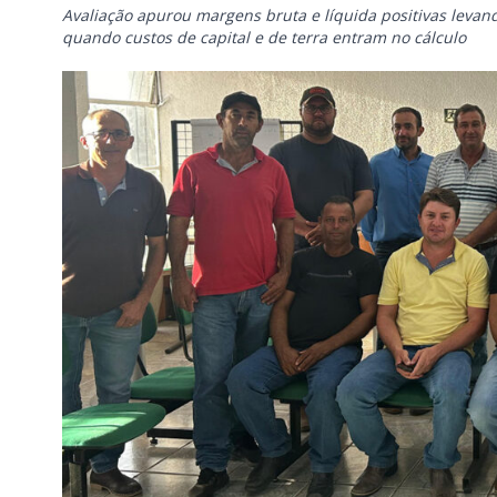
Avaliação apurou margens bruta e líquida positivas levan
quando custos de capital e de terra entram no cálculo