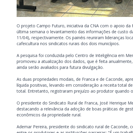
O projeto Campo Futuro, iniciativa da CNA com o apoio da F
última semana o levantamento das informações de custo da
11/04), respectivamente. Os painéis reuniram lideranças lo
cafeicultura nos sindicatos rurais dos dois municípios.
A pesquisa foi conduzida pelo Centro de Inteligência em Me
promoveu a atualização dos dados, que é feita anualmente
ainda serão avaliados para futura divulgação.
As duas propriedades modais, de Franca e de Caconde, apr
líquida positivas, levando em consideração a receita total 
total. Entretanto, registraram prejuízo ao produtor quando o
O presidente do Sindicato Rural de Franca, José Henrique Me
destacando a relevância da adoção de boas práticas de ges
econômicos da propriedade rural.
Ademar Pereira, presidente do sindicato rural de Caconde
entre os produtores e as instituições parceiras: “É um traba