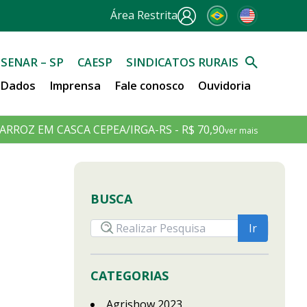
Área Restrita
SENAR – SP
CAESP
SINDICATOS RURAIS
e Dados
Imprensa
Fale conosco
Ouvidoria
ARROZ EM CASCA CEPEA/IRGA-RS - R$ 70,90
ver mais
BUSCA
CATEGORIAS
Agrishow 2023