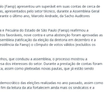
ulo (Faesp) apresentou um superávit em suas contas de cerca de
s, apresentados pelo setor técnico, durante a Assembleia Geral
urante o último ano, Marcelo Andrade, da Sacho Auditores
a e Pecuária do Estado de São Paulo (Faesp) reafirmou a
 votos favoráveis, nove contra e uma abstenção foram aprovadas as
embleia (ratificação da eleição da diretoria em dezembro e a
residência da Faesp) o cômputo de votos válidos (excluídos os
rinhos, que conduziu a assembleia, o processo mostrou a
esa dos interesses do setor. Durante a prestação de contas foram
ica, assim como pleiteadas novas pautas, que já estão sendo
 democrático das eleições realizadas no ano passado, assim como
fim da leitura da ata fortalecem ainda mais os sindicatos e a