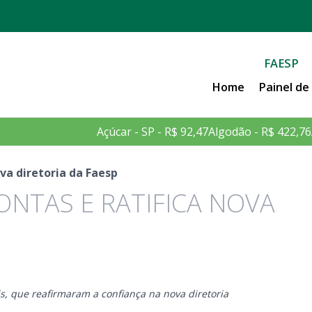
FAESP
Home
Painel d
Açúcar - SP - R$ 92,47
Algodão - R$ 422,76
va diretoria da Faesp
ONTAS E RATIFICA NOVA
s, que reafirmaram a confiança na nova diretoria