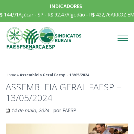
INDICADORES
çúcar - SP - R$ 92,47
Algodão - R$ 422,76
ARROZ EM CASCA CEP
Menu
Home
»
Assembleia Geral Faesp – 13/05/2024
ASSEMBLEIA GERAL FAESP –
13/05/2024
14 de maio, 2024
- por
FAESP