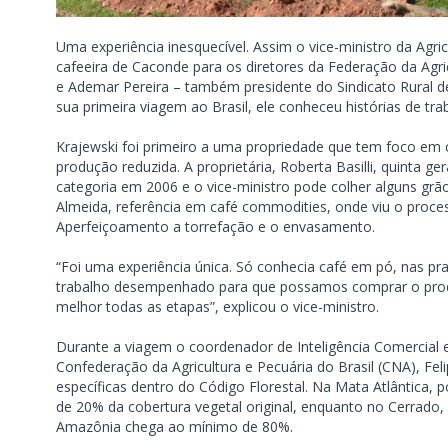
Uma experiência inesquecível. Assim o vice-ministro da Agricu
cafeeira de Caconde para os diretores da Federação da Agri
e Ademar Pereira – também presidente do Sindicato Rural de
sua primeira viagem ao Brasil, ele conheceu histórias de t
Krajewski foi primeiro a uma propriedade que tem foco em 
produção reduzida. A proprietária, Roberta Basilli, quinta 
categoria em 2006 e o vice-ministro pode colher alguns grão
Almeida, referência em café commodities, onde viu o proc
Aperfeiçoamento a torrefação e o envasamento.
“Foi uma experiência única. Só conhecia café em pó, nas pr
trabalho desempenhado para que possamos comprar o produ
melhor todas as etapas”, explicou o vice-ministro.
Durante a viagem o coordenador de Inteligência Comercial e
Confederação da Agricultura e Pecuária do Brasil (CNA), Fel
específicas dentro do Código Florestal. Na Mata Atlântica, 
de 20% da cobertura vegetal original, enquanto no Cerrado
Amazônia chega ao mínimo de 80%.