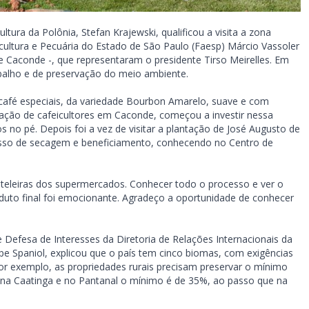
ltura da Polônia, Stefan Krajewski, qualificou a visita a zona
cultura e Pecuária do Estado de São Paulo (Faesp) Márcio Vassoler
 Caconde -, que representaram o presidente Tirso Meirelles. Em
rabalho e de preservação do meio ambiente.
café especiais, da variedade Bourbon Amarelo, suave e com
geração de cafeicultores em Caconde, começou a investir nessa
s no pé. Depois foi a vez de visitar a plantação de José Augusto de
esso de secagem e beneficiamento, conhecendo no Centro de
ateleiras dos supermercados. Conhecer todo o processo e ver o
to final foi emocionante. Agradeço a oportunidade de conhecer
 Defesa de Interesses da Diretoria de Relações Internacionais da
ipe Spaniol, explicou que o país tem cinco biomas, com exigências
por exemplo, as propriedades rurais precisam preservar o mínimo
, na Caatinga e no Pantanal o mínimo é de 35%, ao passo que na