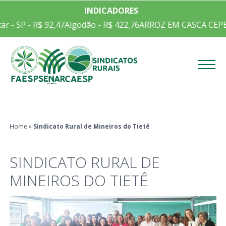
INDICADORES
 - SP - R$ 92,47
Algodão - R$ 422,76
ARROZ EM CASCA CEPEA/I
Menu
Home
»
Sindicato Rural de Mineiros do Tietê
SINDICATO RURAL DE
MINEIROS DO TIETÊ