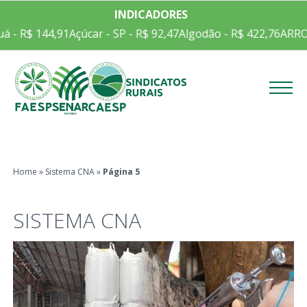
INDICADORES
- R$ 144,91
Açúcar - SP - R$ 92,47
Algodão - R$ 422,76
ARROZ E
Menu
Home
»
Sistema CNA
»
Página 5
SISTEMA CNA