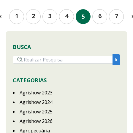
1
2
3
4
6
7
«
5
BUSCA
CATEGORIAS
Agrishow 2023
Agrishow 2024
Agrishow 2025
Agrishow 2026
Agropecuária