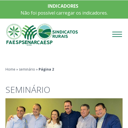
INDICADORES
Não foi possível carregar os indicadores.
Menu
Home
»
seminário
»
Página 2
SEMINÁRIO