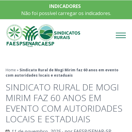
INDICADORES
Não foi possível carregar os indicadores.
Menu
Home
»
Sindicato Rural de Mogi Mirim faz 60 anos em evento
com autoridades locais e estaduais
SINDICATO RURAL DE MOGI
MIRIM FAZ 60 ANOS EM
EVENTO COM AUTORIDADES
LOCAIS E ESTADUAIS
11 de novembro, 2025
- por
FAESP/SENAR-SP