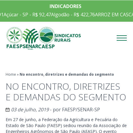
INDICADORES
1
Açúcar - SP - R$ 92,47
Algodão - R$ 422,76
ARROZ EM CASCA C
Menu
Home
»
No encontro, diretrizes e demandas do segmento
NO ENCONTRO, DIRETRIZES
E DEMANDAS DO SEGMENTO
03 de julho, 2019
- por
FAESP/SENAR-SP
Em 27 de junho, a Federação da Agricultura e Pecuária do
Estado de São Paulo (FAESP) sediou reunião da Associação de
Engenheiros Agrônomos de São Paulo (AEASP). O evento