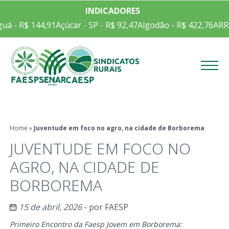
INDICADORES
R$ 144,91
Açúcar - SP - R$ 92,47
Algodão - R$ 422,76
ARROZ EM
Menu
Home
»
Juventude em foco no agro, na cidade de Borborema
JUVENTUDE EM FOCO NO
AGRO, NA CIDADE DE
BORBOREMA
15 de abril, 2026
- por
FAESP
Primeiro Encontro da Faesp Jovem em Borborema: