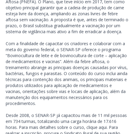
Aftosa (PNEFA). O Plano, que teve início em 2017, tem como
objetivo principal garantir que a cadeia de produção de carne
esteja livre da doença, ampliando as zonas livres de febre
aftosa sem vacinação. A proposta é que, antes de terminado o
prazo, o Brasil substitua gradualmente a vacinação por um
sistema de vigilância mais ativo a fim de erradicar a doença.
Com a finalidade de capacitar os criadores e colaborar com a
meta do governo federal, o SENAR-SP oferece o programa
“Bovinocultura de leite e de bovinocultura de corte – aplicação
de medicamentos e vacinas”. Além da febre aftosa, o
treinamento abrange as principais doenças causadas por vírus,
bactérias, fungos e parasitas. O conteúdo do curso inclui ainda
técnicas para contenção dos animais, os principais materiais e
produtos utilizados para aplicação de medicamentos e
vacinas, orientações sobre vias e locais de aplicação, além da
manutenção dos equipamentos necessários para os
procedimentos.
Desde 2008, o SENAR-SP já capacitou mais de 11 mil pessoas
em 734 turmas, totalizando uma carga horária de 17.616
horas. Para mais detalhes sobre o curso, clique aqui. Para
realizar a inscrição, procure o Sindicato Rural de sua região.