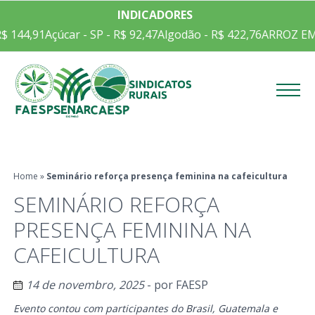
INDICADORES
,91
Açúcar - SP - R$ 92,47
Algodão - R$ 422,76
ARROZ EM CASCA
Menu
Home
»
Seminário reforça presença feminina na cafeicultura
SEMINÁRIO REFORÇA
PRESENÇA FEMININA NA
CAFEICULTURA
14 de novembro, 2025
- por
FAESP
Evento contou com participantes do Brasil, Guatemala e