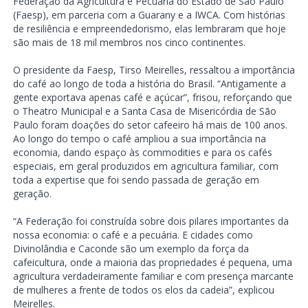
Federação da Agricultura e Pecuária do Estado de São Paulo
(Faesp), em parceria com a Guarany e a IWCA. Com histórias
de resiliência e empreendedorismo, elas lembraram que hoje
são mais de 18 mil membros nos cinco continentes.
O presidente da Faesp, Tirso Meirelles, ressaltou a importância
do café ao longo de toda a história do Brasil. “Antigamente a
gente exportava apenas café e açúcar”, frisou, reforçando que
o Theatro Municipal e a Santa Casa de Misericórdia de São
Paulo foram doações do setor cafeeiro há mais de 100 anos.
Ao longo do tempo o café ampliou a sua importância na
economia, dando espaço às commodities e para os cafés
especiais, em geral produzidos em agricultura familiar, com
toda a expertise que foi sendo passada de geração em
geração.
“A Federação foi construída sobre dois pilares importantes da
nossa economia: o café e a pecuária. E cidades como
Divinolândia e Caconde são um exemplo da força da
cafeicultura, onde a maioria das propriedades é pequena, uma
agricultura verdadeiramente familiar e com presença marcante
de mulheres a frente de todos os elos da cadeia”, explicou
Meirelles.