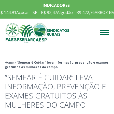
INDICADORES
çúcar - SP - R$ 92,47
Algodão - R$ 422,76
ARROZ EM CASCA CE
Menu
Home
»
“Semear é Cuidar” leva informação, prevenção e exames
gratuitos às mulheres do campo
“SEMEAR É CUIDAR” LEVA
INFORMAÇÃO, PREVENÇÃO E
EXAMES GRATUITOS ÀS
MULHERES DO CAMPO