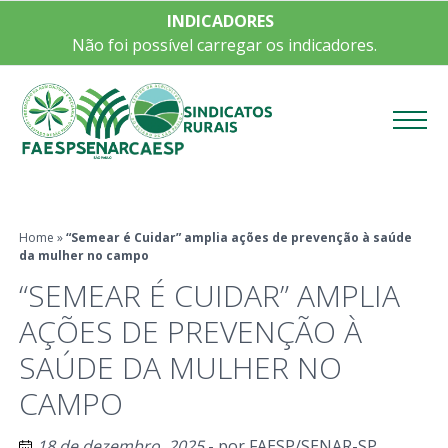
INDICADORES
Não foi possível carregar os indicadores.
Menu
Home
»
“Semear é Cuidar” amplia ações de prevenção à saúde
da mulher no campo
“SEMEAR É CUIDAR” AMPLIA
AÇÕES DE PREVENÇÃO À
SAÚDE DA MULHER NO
CAMPO
18 de dezembro, 2025
- por
FAESP/SENAR-SP