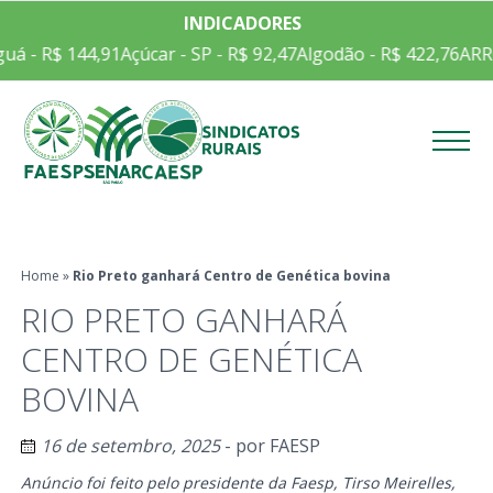
INDICADORES
$ 144,91
Açúcar - SP - R$ 92,47
Algodão - R$ 422,76
ARROZ EM 
Menu
Home
»
Rio Preto ganhará Centro de Genética bovina
RIO PRETO GANHARÁ
CENTRO DE GENÉTICA
BOVINA
16 de setembro, 2025
- por
FAESP
Anúncio foi feito pelo presidente da Faesp, Tirso Meirelles,