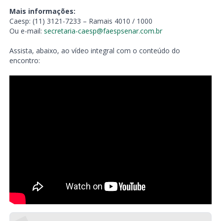
Mais informações:
Caesp: (11) 3121-7233 – Ramais 4010 / 1000
Ou e-mail:
secretaria-caesp@faespsenar.com.br
Assista, abaixo, ao vídeo integral com o conteúdo do
encontro: