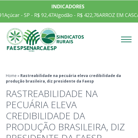
INDICADORES
1
Açúcar - SP - R$ 92,47
Algodão - R$ 422,76
ARROZ EM CASCA C
Menu
Home
»
Rastreabilidade na pecuária eleva credibilidade da
produção brasileira, diz presidente da Faesp
RASTREABILIDADE NA
PECUÁRIA ELEVA
CREDIBILIDADE DA
PRODUÇÃO BRASILEIRA, DIZ
PRESIDENTE DA FAESP