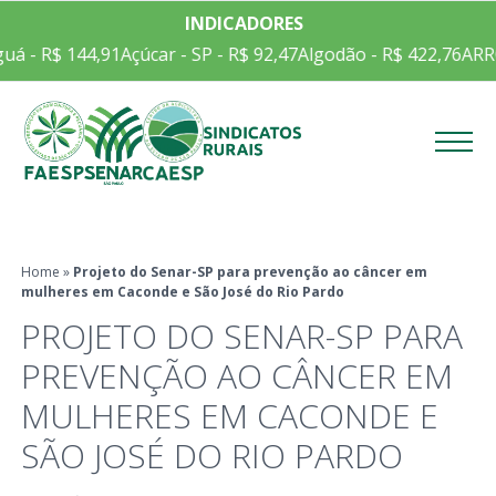
INDICADORES
R$ 144,91
Açúcar - SP - R$ 92,47
Algodão - R$ 422,76
ARROZ EM
Menu
Home
»
Projeto do Senar-SP para prevenção ao câncer em
mulheres em Caconde e São José do Rio Pardo
PROJETO DO SENAR-SP PARA
PREVENÇÃO AO CÂNCER EM
MULHERES EM CACONDE E
SÃO JOSÉ DO RIO PARDO