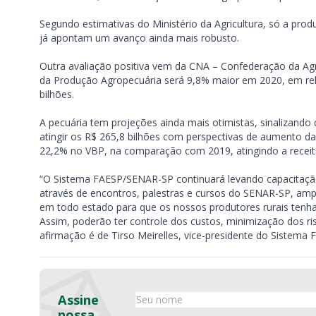
Segundo estimativas do Ministério da Agricultura, só a pr
já apontam um avanço ainda mais robusto.
Outra avaliação positiva vem da CNA – Confederação da Agri
da Produção Agropecuária será 9,8% maior em 2020, em rel
bilhões.
A pecuária tem projeções ainda mais otimistas, sinalizando 
atingir os R$ 265,8 bilhões com perspectivas de aumento da
22,2% no VBP, na comparação com 2019, atingindo a receita
“O Sistema FAESP/SENAR-SP continuará levando capacitação t
através de encontros, palestras e cursos do SENAR-SP, am
em todo estado para que os nossos produtores rurais ten
Assim, poderão ter controle dos custos, minimização dos ri
afirmação é de Tirso Meirelles, vice-presidente do Sistem
Assine
nossa