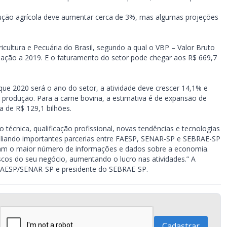
odução agrícola deve aumentar cerca de 3%, mas algumas projeções
cultura e Pecuária do Brasil, segundo a qual o VBP – Valor Bruto
ação a 2019. E o faturamento do setor pode chegar aos R$ 669,7
que 2020 será o ano do setor, a atividade deve crescer 14,1% e
 produção. Para a carne bovina, a estimativa é de expansão de
 de R$ 129,1 bilhões.
écnica, qualificação profissional, novas tendências e tecnologias
pliando importantes parcerias entre FAESP, SENAR-SP e SEBRAE-SP
ham o maior número de informações e dados sobre a economia.
scos do seu negócio, aumentando o lucro nas atividades.” A
a FAESP/SENAR-SP e presidente do SEBRAE-SP.