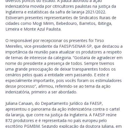
diversos pontos do Estado. A pauta abordou a ação
indenizatória movida por citricultores paulistas na justiça da
Inglaterra e estatísticas da safra de laranja 2021/2022.
Estiveram presentes representantes de Sindicatos Rurais de
cidades como Mogi Mirim, Bebedouro, Barretos, Ibitinga,
Limeira e Monte Azul Paulista.
O responsável por recepcionar os presentes foi Tirso
Meirelles, vice-presidente da FAESP/SENAR-SP, que destacou a
importância da reunião para atualizar os produtores a respeito
de temas de interesse da categoria. “Gostaria de agradecer em
nome do presidente a presença de todos. Sempre tivemos
uma grande preocupação de deixar transparentes todos os
cenários pelos quais a entidade vem passando. E este é
especialmente importante, pois vocês foram os estimuladores
desse processo”, afirmou, referindo-se ao tema da ação
indenizatória, primeiro a ser abordado.
Juliana Canaan, do Departamento Jurídico da FAESP,
apresentou o panorama da ação indenizatória contra o cartel
da laranja, que corre na justiça da Inglaterra. A FAESP reúne
872 produtores e é representada no país europeu pelo
escritório PGMBM. Segundo explicação da doutora Juliana, em