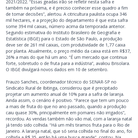
2021/2022. “Essas geadas irão se refletir nesta safra e
também na próxima, e é preciso conhecer esse quadro a fim
de tomar decisões”, alertou. A citricultura paulista ocupa 346
mil hectares, e a projeção do departamento é que esta safra
some 394 mil caixas, número acima da temporada anterior.
Segundo estimativa do Instituto Brasileiro de Geografia e
Estatística (IBGE) para o Estado de São Paulo, a produção
deve ser de 261 mil caixas, com produtividade de 1,77 caixa
por planta. Atualmente, o preço médio da caixa está em R$37,
26% a mais do que há um ano. “É um mercado que continua
forte, sobretudo o de fruta para a indústria”, avaliou Brisolara.
O IBGE divulgará novos dados em 10 de setembro.
Frauzo Sanches, coordenador técnico do SENAR-SP no
Sindicato Rural de Ibitinga, considerou que é precipitado
projetar um aumento anual de 10% para a safra de laranja.
Ainda assim, o cenário é positivo. “Parece que tem um pouco
a mais de fruta do que no ano passado, quando a produção
caiu quase 30%, principalmente em pomares não irrigados”,
recordou. As vendas também não vão mal, com a laranja natal
já tendo sido colhida. “Há um mês tiramos fruta para o Rio de
Janeiro. A laranja natal, que só seria colhida no final do ano, foi
colhida a R$ 35, então há uma busca grande”, contou. Na