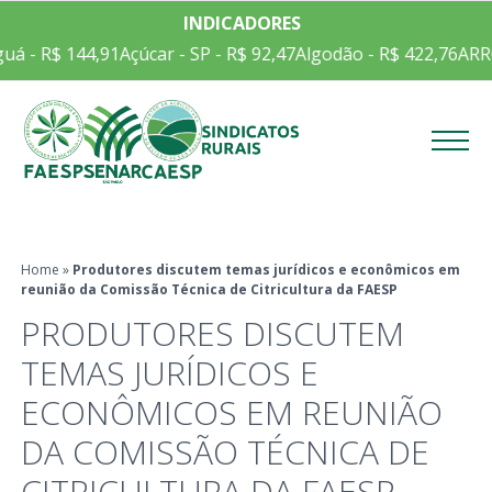
INDICADORES
uá - R$ 144,91
Açúcar - SP - R$ 92,47
Algodão - R$ 422,76
ARRO
Menu
Home
»
Produtores discutem temas jurídicos e econômicos em
reunião da Comissão Técnica de Citricultura da FAESP
PRODUTORES DISCUTEM
TEMAS JURÍDICOS E
ECONÔMICOS EM REUNIÃO
DA COMISSÃO TÉCNICA DE
CITRICULTURA DA FAESP