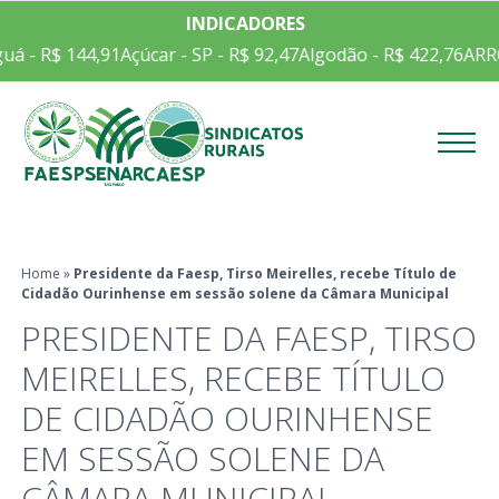
INDICADORES
 - R$ 144,91
Açúcar - SP - R$ 92,47
Algodão - R$ 422,76
ARROZ
Menu
Home
»
Presidente da Faesp, Tirso Meirelles, recebe Título de
Cidadão Ourinhense em sessão solene da Câmara Municipal
PRESIDENTE DA FAESP, TIRSO
MEIRELLES, RECEBE TÍTULO
DE CIDADÃO OURINHENSE
EM SESSÃO SOLENE DA
CÂMARA MUNICIPAL