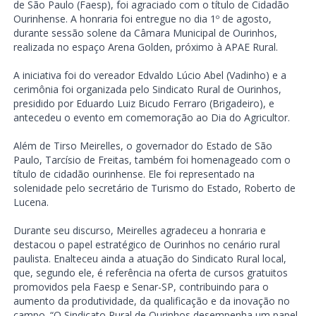
de São Paulo (Faesp), foi agraciado com o título de Cidadão
Ourinhense. A honraria foi entregue no dia 1º de agosto,
durante sessão solene da Câmara Municipal de Ourinhos,
realizada no espaço Arena Golden, próximo à APAE Rural.
A iniciativa foi do vereador Edvaldo Lúcio Abel (Vadinho) e a
cerimônia foi organizada pelo Sindicato Rural de Ourinhos,
presidido por Eduardo Luiz Bicudo Ferraro (Brigadeiro), e
antecedeu o evento em comemoração ao Dia do Agricultor.
Além de Tirso Meirelles, o governador do Estado de São
Paulo, Tarcísio de Freitas, também foi homenageado com o
título de cidadão ourinhense. Ele foi representado na
solenidade pelo secretário de Turismo do Estado, Roberto de
Lucena.
Durante seu discurso, Meirelles agradeceu a honraria e
destacou o papel estratégico de Ourinhos no cenário rural
paulista. Enalteceu ainda a atuação do Sindicato Rural local,
que, segundo ele, é referência na oferta de cursos gratuitos
promovidos pela Faesp e Senar-SP, contribuindo para o
aumento da produtividade, da qualificação e da inovação no
campo. “O Sindicato Rural de Ourinhos desempenha um papel