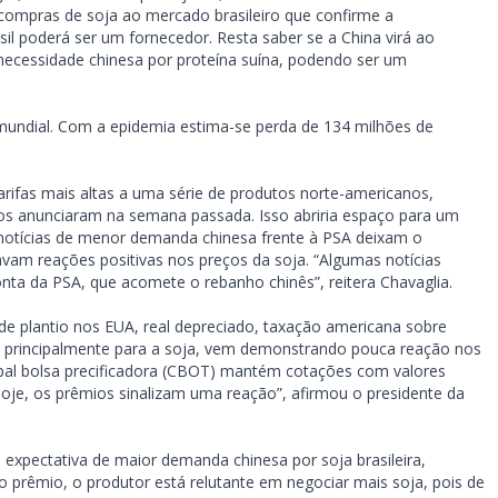
compras de soja ao mercado brasileiro que confirme a
il poderá ser um fornecedor. Resta saber se a China virá ao
a necessidade chinesa por proteína suína, podendo ser um
undial. Com a epidemia estima-se perda de 134 milhões de
rifas mais altas a uma série de produtos norte-americanos,
s anunciaram na semana passada. Isso abriria espaço para um
 notícias de menor demanda chinesa frente à PSA deixam o
vam reações positivas nos preços da soja. “Algumas notícias
nta da PSA, que acomete o rebanho chinês”, reitera Chavaglia.
 de plantio nos EUA, real depreciado, taxação americana sobre
, principalmente para a soja, vem demonstrando pouca reação nos
pal bolsa precificadora (CBOT) mantém cotações com valores
je, os prêmios sinalizam uma reação”, afirmou o presidente da
 expectativa de maior demanda chinesa por soja brasileira,
o prêmio, o produtor está relutante em negociar mais soja, pois de