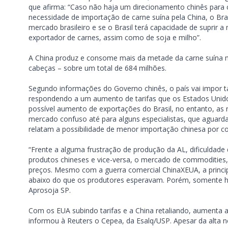
que afirma: “Caso não haja um direcionamento chinês para 
necessidade de importação de carne suína pela China, o Bras
mercado brasileiro e se o Brasil terá capacidade de suprir 
exportador de carnes, assim como de soja e milho”.
A China produz e consome mais da metade da carne suína m
cabeças – sobre um total de 684 milhões.
Segundo informações do Governo chinês, o país vai impor ta
respondendo a um aumento de tarifas que os Estados Unido
possível aumento de exportações do Brasil, no entanto, as
mercado confuso até para alguns especialistas, que aguarda
relatam a possibilidade de menor importação chinesa por co
“Frente a alguma frustração de produção da AL, dificuldade
produtos chineses e vice-versa, o mercado de commodities
preços. Mesmo com a guerra comercial ChinaXEUA, a princi
abaixo do que os produtores esperavam. Porém, somente ho
Aprosoja SP.
Com os EUA subindo tarifas e a China retaliando, aumenta a
informou à Reuters o Cepea, da Esalq/USP. Apesar da alta n