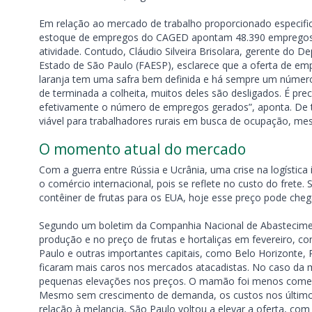
Em relação ao mercado de trabalho proporcionado especific
estoque de empregos do CAGED apontam 48.390 empregos 
atividade. Contudo, Cláudio Silveira Brisolara, gerente do
Estado de São Paulo (FAESP), esclarece que a oferta de em
laranja tem uma safra bem definida e há sempre um número
de terminada a colheita, muitos deles são desligados. É pre
efetivamente o número de empregos gerados”, aponta. De 
viável para trabalhadores rurais em busca de ocupação, m
O momento atual do mercado
Com a guerra entre Rússia e Ucrânia, uma crise na logística 
o comércio internacional, pois se reflete no custo do frete
contêiner de frutas para os EUA, hoje esse preço pode cheg
Segundo um boletim da Companhia Nacional de Abastecime
produção e no preço de frutas e hortaliças em fevereiro, 
Paulo e outras importantes capitais, como Belo Horizonte,
ficaram mais caros nos mercados atacadistas. No caso da 
pequenas elevações nos preços. O mamão foi menos comerc
Mesmo sem crescimento de demanda, os custos nos últimos
relação à melancia, São Paulo voltou a elevar a oferta, c