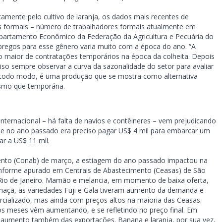
amente pelo cultivo de laranja, os dados mais recentes de
formais – número de trabalhadores formais atualmente em
 Departamento Econômico da Federação da Agricultura e Pecuária do
pregos para esse gênero varia muito com a época do ano. “A
 maior de contratações temporários na época da colheita. Depois
ciso sempre observar a curva da sazonalidade do setor para avaliar
todo modo, é uma produção que se mostra como alternativa
esmo que temporária.
internacional – há falta de navios e contêineres – vem prejudicando
. Se no ano passado era preciso pagar US$ 4 mil para embarcar um
ar a US$ 11 mil.
nto (Conab) de março, a estiagem do ano passado impactou na
conforme apurado em Centrais de Abastecimento (Ceasas) de São
 Rio de Janeiro. Mamão e melancia, em momento de baixa oferta,
maçã, as variedades Fuji e Gala tiveram aumento da demanda e
ializado, mas ainda com preços altos na maioria das Ceasas.
 meses vêm aumentando, e se refletindo no preço final. Em
om aumento também das exportações. Banana e laranja, por sua vez,