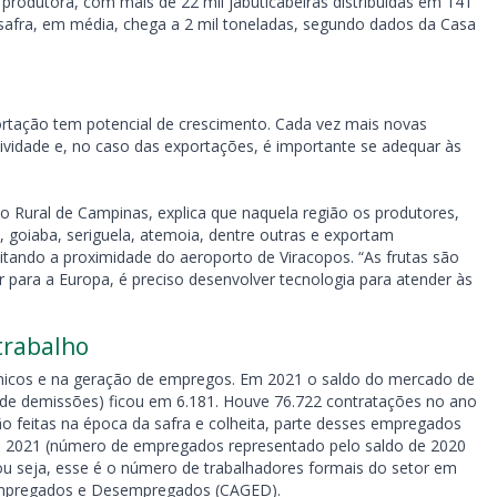
produtora, com mais de 22 mil jabuticabeiras distribuídas em 141
 safra, em média, chega a 2 mil toneladas, segundo dados da Casa
rtação tem potencial de crescimento. Cada vez mais novas
ividade e, no caso das exportações, é importante se adequar às
o Rural de Campinas, explica que naquela região os produtores,
e, goiaba, seriguela, atemoia, dentre outras e exportam
eitando a proximidade do aeroporto de Viracopos. “As frutas são
para a Europa, é preciso desenvolver tecnologia para atender às
trabalho
nômicos e na geração de empregos. Em 2021 o saldo do mercado de
de demissões) ficou em 6.181. Houve 76.722 contratações no ano
 feitas na época da safra e colheita, parte desses empregados
m 2021 (número de empregados representado pelo saldo de 2020
u seja, esse é o número de trabalhadores formais do setor em
Empregados e Desempregados (CAGED).