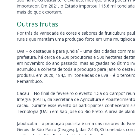
importador. Em 2021, o Estado importou 115,6 mil toneladas
mais do que exportam.
Outras frutas
Por trás da variedade de cores e sabores da fruticultura pa
rurais que mantêm uma produção forte em uma multiplicid
Uva – o destaque é para Jundiaí – uma das cidades com mai
prefeitura, há cerca de 200 produtores e 500 hectares destin
em novembro do ano passado, mas as geadas no último inv
acumulou a colheita de toda a produção para janeiro deste
produziu, em 2020, 184,5 mil toneladas de uva – é o terceir
Pernambuco.
Cacau – No final de fevereiro o evento “Dia do Campo” reun
Integral (CATI), da Secretaria de Agricultura e Abastecime
cacau. Durante esse evento os participantes conheceram 
Tecnologia (UAT) em São José do Rio Preto. A área de planti
Jabuticaba – a produção paulista é uma das maiores do Br
Gerais de São Paulo (Ceagesp), das 2.445,85 toneladas com