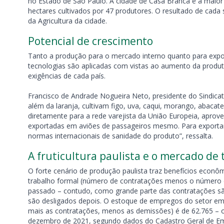
no Estado de São Paulo. A cidade de Casa Branca é a maior 
hectares cultivados por 47 produtores. O resultado de cada
da Agricultura da cidade.
Potencial de crescimento
Tanto a produção para o mercado interno quanto para expo
tecnologias são aplicadas com vistas ao aumento da produt
exigências de cada país.
Francisco de Andrade Nogueira Neto, presidente do Sindicat
além da laranja, cultivam figo, uva, caqui, morango, abacat
diretamente para a rede varejista da União Europeia, aprov
exportadas em aviões de passageiros mesmo. Para exportar 
normas internacionais de sanidade do produto”, ressalta.
A fruticultura paulista e o mercado de 
O forte cenário de produção paulista traz benefícios eco
trabalho formal (número de contratações menos o número 
passado – contudo, como grande parte das contratações são
são desligados depois. O estoque de empregos do setor e
mais as contratações, menos as demissões) é de 62.765 – o
dezembro de 2021, segundo dados do Cadastro Geral de 