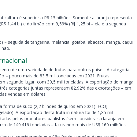
ticultura é superior a R$ 13 bilhões. Somente a laranja representa
(R$ 1,44 bi) e do limão com 9,59% (R$ 1,25 bi – ela é a segunda
) – seguida de tangerina, melancia, goiaba, abacate, manga, caqui
lhão.
rnacional
nto de uma variedade de frutas para outros países. A categoria
ção – pouco mais de 83,5 mil toneladas em 2021. Frutas
em segundo lugar, com 30,5 mil toneladas. A exportação de manga
s três categorias juntas representam 82,92% das exportações – em
 das vendas em dólares.
a forma de suco (2,2 bilhões de quilos em 2021): FCOJ
ado). A exportação desta fruta in natura foi de 1,85 mil
tadas pelos produtores paulistas (sem considerar a laranja em
arca de 149.416 toneladas – faturando mais de US$ 160 milhões.
elhorar, considerando que São Paulo também é um grande