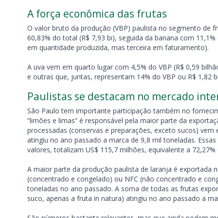
A força econômica das frutas
O valor bruto da produção (VBP) paulista no segmento de fru
60,83% do total (R$ 7,93 bi), seguida da banana com 11,1% 
em quantidade produzida, mas terceira em faturamento).
A uva vem em quarto lugar com 4,5% do VBP (R$ 0,59 bilhão
e outras que, juntas, representam 14% do VBP ou R$ 1,82 bi
Paulistas se destacam no mercado inte
São Paulo tem importante participação também no fornecime
“limões e limas” é responsável pela maior parte da exporta
processadas (conservas e preparações, exceto sucos) vem 
atingiu no ano passado a marca de 9,8 mil toneladas. Essa
valores, totalizam US$ 115,7 milhões, equivalente a 72,27%
A maior parte da produção paulista de laranja é exportada n
(concentrado e congelado) ou NFC (não concentrado e congel
toneladas no ano passado. A soma de todas as frutas expor
suco, apenas a fruta in natura) atingiu no ano passado a m
São números bastante relevantes, mas que ainda podem m