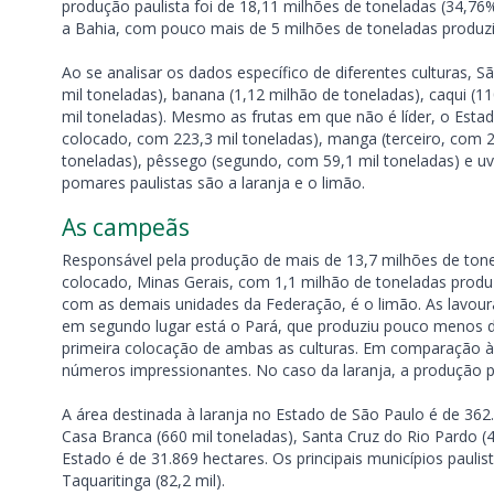
produção paulista foi de 18,11 milhões de toneladas (34,76
a Bahia, com pouco mais de 5 milhões de toneladas produzi
Ao se analisar os dados específico de diferentes culturas
mil toneladas), banana (1,12 milhão de toneladas), caqui (11
mil toneladas). Mesmo as frutas em que não é líder, o Est
colocado, com 223,3 mil toneladas), manga (terceiro, com 2
toneladas), pêssego (segundo, com 59,1 mil toneladas) e uva 
pomares paulistas são a laranja e o limão.
As campeãs
Responsável pela produção de mais de 13,7 milhões de ton
colocado, Minas Gerais, com 1,1 milhão de toneladas prod
com as demais unidades da Federação, é o limão. As lavour
em segundo lugar está o Pará, que produziu pouco menos 
primeira colocação de ambas as culturas. Em comparação à
números impressionantes. No caso da laranja, a produção pa
A área destinada à laranja no Estado de São Paulo é de 362.
Casa Branca (660 mil toneladas), Santa Cruz do Rio Pardo (4
Estado é de 31.869 hectares. Os principais municípios paulist
Taquaritinga (82,2 mil).