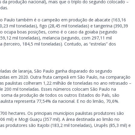
% da produção nacional), mais que o triplo do segundo colocado –
das.
, São Paulo também é o campeão em produção de abacate (163,16
0,23 mil toneladas), figo (28,45 mil toneladas) e tangerina (390,39
ado ocupa boas posições, como é o caso da goiaba (segundo
59,12 mil toneladas), melancia (segundo, com 297,11 mil
(terceiro, 184,5 mil toneladas). Contudo, as “estrelas” dos
eladas de laranja, São Paulo ganha disparado do segundo
uzidas em 2020. Outra fruta campeã em São Paulo, na comparação
as paulistas colheram 1,22 milhão de toneladas no ano retrasado –
de 200 mil toneladas. Esses números colocam São Paulo na
 soma da produção de todos os outros Estados do País, são
ulista representa 77,54% da nacional. E no do limão, 70,6%.
700 hectares. Os principais municípios paulistas produtores são
06 mil) e Mogi Guaçu (357 mil). A área destinada ao limão no
as produtores são Itajobi (183,2 mil toneladas), Urupês (85,3 mil) e