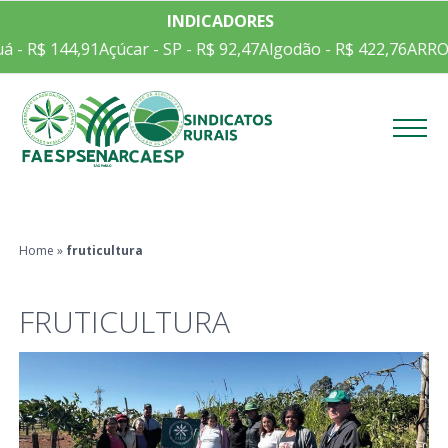
INDICADORES
 R$ 144,91
Açúcar - SP - R$ 92,47
Algodão - R$ 422,76
ARROZ E
Menu
Home
»
fruticultura
FRUTICULTURA