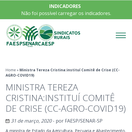
INDICADORES
Não foi possível carregar os indicadores.
Menu
Home
»
Ministra Tereza Cristina:instituí Comitê de Crise (CC-
AGRO-COVID19)
MINISTRA TEREZA
CRISTINA:INSTITUÍ COMITÊ
DE CRISE (CC-AGRO-COVID19)
31 de março, 2020
- por
FAESP/SENAR-SP
A ministra de Estado da Agricultura, Pecuaria e Abastecimento,