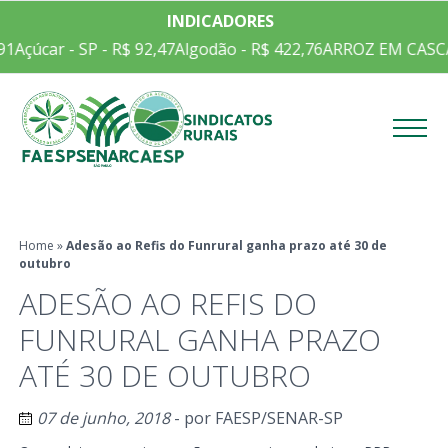
INDICADORES
1
Açúcar - SP - R$ 92,47
Algodão - R$ 422,76
ARROZ EM CASCA 
Menu
Home
»
Adesão ao Refis do Funrural ganha prazo até 30 de
outubro
ADESÃO AO REFIS DO
FUNRURAL GANHA PRAZO
ATÉ 30 DE OUTUBRO
07 de junho, 2018
- por
FAESP/SENAR-SP