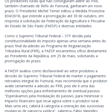
Os produtores rurais que não conseguiram aderir ao PRR,
também chamado de Refis do Funrural, ganharam um novo
prazo. O Presidente Michel Temer editou a Medida Provisória
834/2018, que estende a prorrogação até 30 de outubro, em
resposta à solicitação da Federação da Agricultura e Pecuária
do Estado de São Paulo (FAESP) e diversas entidades.
Como o Supremo Tribunal Federal – STF decidiu pela
constitucionalidade do imposto apenas uma semana antes do
prazo final da adesão ao Programa de Regularização
Tributária Rural (PRR), a FAESP encaminhou ofício diretamente
ao Presidente da República, em 25 de maio, solicitando a
prorrogação do prazo.
A FAESP avaliou como desfavorável ao setor produtivo a
decisão do Supremo Tribunal Federal de manter o pagamento
retroativo integral do Funrural, mas recomenda que o produtor
avalie seriamente a adesão ao PRR, pois ele é uma das
melhores opções para enfrentamento de eventual passivo.
“Esperávamos pela modulação do passivo, para minimizar o
impacto financeiro que recai agora sobre o produtor rural.
Mais uma vez, caberá à categoria a oneração das sucessivas
mudanças de natureza jurídica”, salientou Fábio Meirelles,