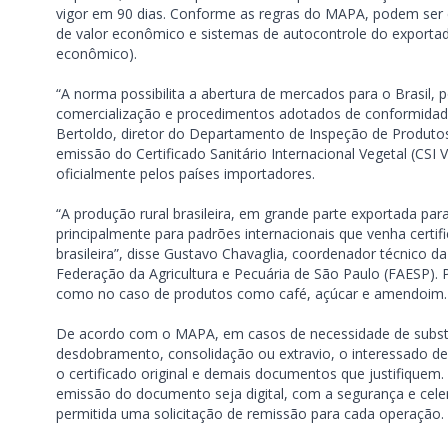
vigor em 90 dias. Conforme as regras do MAPA, podem ser c
de valor econômico e sistemas de autocontrole do exportado
econômico).
“A norma possibilita a abertura de mercados para o Brasil, p
comercialização e procedimentos adotados de conformidade
Bertoldo, diretor do Departamento de Inspeção de Produtos
emissão do Certificado Sanitário Internacional Vegetal (CS
oficialmente pelos países importadores.
“A produção rural brasileira, em grande parte exportada par
principalmente para padrões internacionais que venha certif
brasileira”, disse Gustavo Chavaglia, coordenador técnico 
Federação da Agricultura e Pecuária de São Paulo (FAESP). P
como no caso de produtos como café, açúcar e amendoim.
De acordo com o MAPA, em casos de necessidade de substitui
desdobramento, consolidação ou extravio, o interessado de
o certificado original e demais documentos que justifiquem.
emissão do documento seja digital, com a segurança e celer
permitida uma solicitação de remissão para cada operação.