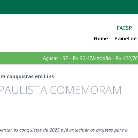
FAESP
Home
Painel d
Açúcar - SP - R$ 92,47
Algodão - R$ 422,76
am conquistas em Lins
 PAULISTA COMEMORAM
entar as conquistas de 2025 e já antecipar os projetos para o