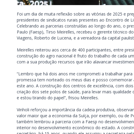
Foi um dia de muita reflexão sobre as vitórias de 2025 e p
presidentes de sindicatos rurais presentes ao Encontro de Li
Celebrando as parcerias construídas ao longo do ano, o pre
Paulo (Faesp), Tirso Meirelles, recebeu o gerente técnico d
Viagens, Roberto de Lucena, e a vereadora da capital paulist
Meirelles reiterou aos cerca de 400 participantes, entre pre
construção do agro nacional é fruto do trabalho de cada um,
com a sua produção recursos que irão alavancar investime
“Lembro que há dois anos me comprometi a trabalhar para 
promessa tem norteado os meus dias e posso comemorar 
este ano. A construção dos centros de excelência, com doi
criação dos sete polos de saúde, para levar mais qualidade
e estou tirando do papel”, frisou Meirelles.
Vinholi reforçou a importância da cadeia produtiva, observa
valor maior que a economia da Suíça, por exemplo, ou de P
também lembrou a parceria com a Faesp no desenvolvimento
interior no desenvolvimento econômico do estado. A const
secretário, há 15 anos, quando ele assumiu a secretaria pel