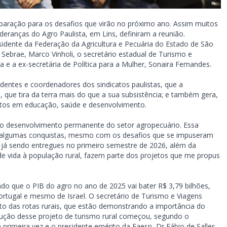
reparação para os desafios que virão no próximo ano. Assim muitos
deranças do Agro Paulista, em Lins, definiram a reunião.
sidente da Federação da Agricultura e Pecuária do Estado de São
o Sebrae, Marco Vinholi, o secretário estadual de Turismo e
a e a ex-secretária de Política para a Mulher, Sonaira Fernandes.
sidentes e coordenadores dos sindicatos paulistas, que a
 que tira da terra mais do que a sua subsistência; e também gera,
ntos em educação, saúde e desenvolvimento.
o desenvolvimento permanente do setor agropecuário. Essa
algumas conquistas, mesmo com os desafios que se impuseram
s já sendo entregues no primeiro semestre de 2026, além da
 de vida à população rural, fazem parte dos projetos que me propus
ndo que o PIB do agro no ano de 2025 vai bater R$ 3,79 bilhões,
ortugal e mesmo de Israel. O secretário de Turismo e Viagens
 das rotas rurais, que estão demonstrando a importância do
rução desse projeto de turismo rural começou, segundo o
a primeira vez e o presidente emérito da Faesp, Dr Fábio de Salles