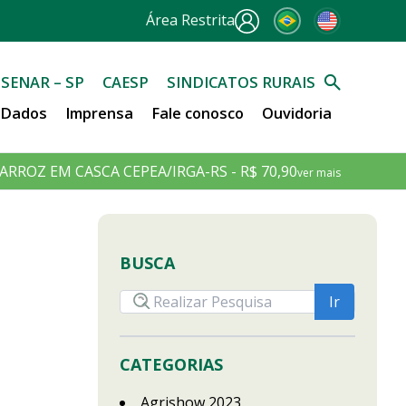
Área Restrita
SENAR – SP
CAESP
SINDICATOS RURAIS
e Dados
Imprensa
Fale conosco
Ouvidoria
ARROZ EM CASCA CEPEA/IRGA-RS - R$ 70,90
ver mais
BUSCA
CATEGORIAS
Agrishow 2023