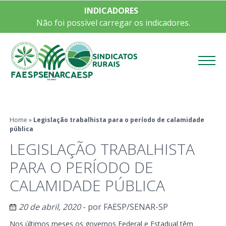
INDICADORES
Não foi possível carregar os indicadores.
Menu
Home
»
Legislação trabalhista para o período de calamidade
pública
LEGISLAÇÃO TRABALHISTA
PARA O PERÍODO DE
CALAMIDADE PÚBLICA
20 de abril, 2020
- por
FAESP/SENAR-SP
Nos últimos meses os governos Federal e Estadual têm