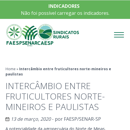
INDICADORES
Não foi possível carregar os indicadores.
Menu
Home
»
Intercâmbio entre fruticultores norte-mineiros e
paulistas
INTERCÂMBIO ENTRE
FRUTICULTORES NORTE-
MINEIROS E PAULISTAS
13 de março, 2020
- por
FAESP/SENAR-SP
A potencialidade da agropecuária do Norte de Minas,