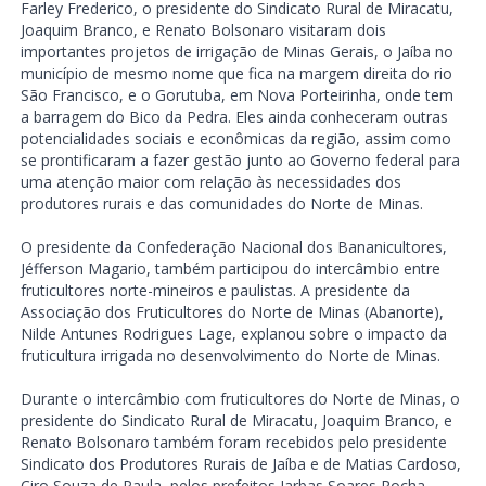
Farley Frederico, o presidente do Sindicato Rural de Miracatu,
Joaquim Branco, e Renato Bolsonaro visitaram dois
importantes projetos de irrigação de Minas Gerais, o Jaíba no
município de mesmo nome que fica na margem direita do rio
São Francisco, e o Gorutuba, em Nova Porteirinha, onde tem
a barragem do Bico da Pedra. Eles ainda conheceram outras
potencialidades sociais e econômicas da região, assim como
se prontificaram a fazer gestão junto ao Governo federal para
uma atenção maior com relação às necessidades dos
produtores rurais e das comunidades do Norte de Minas.
O presidente da Confederação Nacional dos Bananicultores,
Jéfferson Magario, também participou do intercâmbio entre
fruticultores norte-mineiros e paulistas. A presidente da
Associação dos Fruticultores do Norte de Minas (Abanorte),
Nilde Antunes Rodrigues Lage, explanou sobre o impacto da
fruticultura irrigada no desenvolvimento do Norte de Minas.
Durante o intercâmbio com fruticultores do Norte de Minas, o
presidente do Sindicato Rural de Miracatu, Joaquim Branco, e
Renato Bolsonaro também foram recebidos pelo presidente
Sindicato dos Produtores Rurais de Jaíba e de Matias Cardoso,
Ciro Souza de Paula, pelos prefeitos Jarbas Soares Rocha