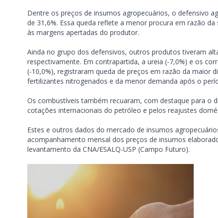
Dentre os preços de insumos agropecuários, o defensivo agr
de 31,6%. Essa queda reflete a menor procura em razão da s
às margens apertadas do produtor.
Ainda no grupo dos defensivos, outros produtos tiveram al
respectivamente. Em contrapartida, a ureia (-7,0%) e os corr
(-10,0%), registraram queda de preços em razão da maior d
fertilizantes nitrogenados e da menor demanda após o perío
Os combustíveis também recuaram, com destaque para o dies
cotações internacionais do petróleo e pelos reajustes domé
Estes e outros dados do mercado de insumos agropecuários
acompanhamento mensal dos preços de insumos elaborado 
levantamento da CNA/ESALQ-USP (Campo Futuro).