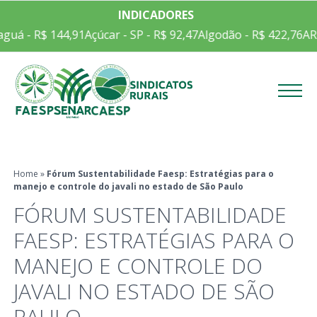
INDICADORES
guá - R$ 144,91
Açúcar - SP - R$ 92,47
Algodão - R$ 422,76
AR
Menu
Home
»
Fórum Sustentabilidade Faesp: Estratégias para o
manejo e controle do javali no estado de São Paulo
FÓRUM SUSTENTABILIDADE
FAESP: ESTRATÉGIAS PARA O
MANEJO E CONTROLE DO
JAVALI NO ESTADO DE SÃO
PAULO