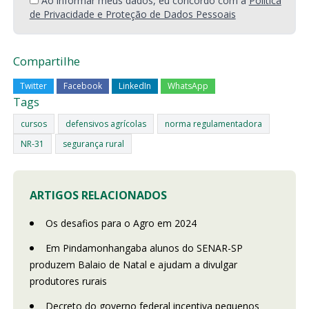
Ao informar meus dados, eu concordo com a
Política
de Privacidade e Proteção de Dados Pessoais
Compartilhe
Twitter
Facebook
LinkedIn
WhatsApp
Tags
cursos
defensivos agrícolas
norma regulamentadora
NR-31
segurança rural
ARTIGOS RELACIONADOS
Os desafios para o Agro em 2024
Em Pindamonhangaba alunos do SENAR-SP
produzem Balaio de Natal e ajudam a divulgar
produtores rurais
Decreto do governo federal incentiva pequenos