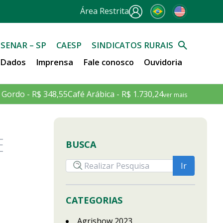
Área Restrita
SENAR – SP
CAESP
SINDICATOS RURAIS
e Dados
Imprensa
Fale conosco
Ouvidoria
 Gordo - R$ 348,55
Café Arábica - R$ 1.730,24
ver mais
E
BUSCA
CATEGORIAS
Agrishow 2023