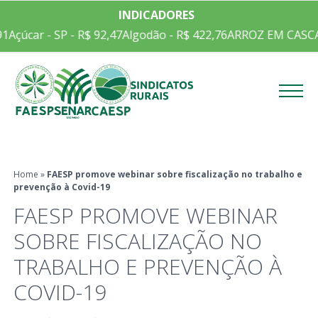
INDICADORES
1
Açúcar - SP - R$ 92,47
Algodão - R$ 422,76
ARROZ EM CASCA C
Menu
Home
»
FAESP promove webinar sobre fiscalização no trabalho e
prevenção à Covid-19
FAESP PROMOVE WEBINAR
SOBRE FISCALIZAÇÃO NO
TRABALHO E PREVENÇÃO À
COVID-19