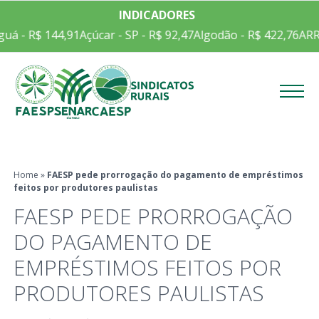
INDICADORES
á - R$ 144,91
Açúcar - SP - R$ 92,47
Algodão - R$ 422,76
ARRO
Menu
Home
»
FAESP pede prorrogação do pagamento de empréstimos
feitos por produtores paulistas
FAESP PEDE PRORROGAÇÃO
DO PAGAMENTO DE
EMPRÉSTIMOS FEITOS POR
PRODUTORES PAULISTAS