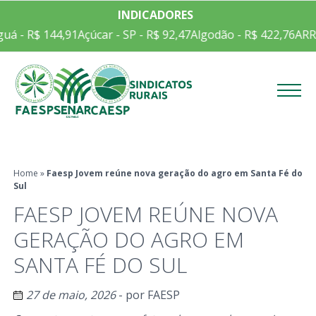
INDICADORES
 R$ 144,91
Açúcar - SP - R$ 92,47
Algodão - R$ 422,76
ARROZ E
Menu
Home
»
Faesp Jovem reúne nova geração do agro em Santa Fé do
Sul
FAESP JOVEM REÚNE NOVA
GERAÇÃO DO AGRO EM
SANTA FÉ DO SUL
27 de maio, 2026
- por
FAESP