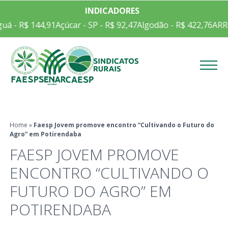
INDICADORES
R$ 144,91
Açúcar - SP - R$ 92,47
Algodão - R$ 422,76
ARROZ EM
Menu
Home
»
Faesp Jovem promove encontro “Cultivando o Futuro do
Agro” em Potirendaba
FAESP JOVEM PROMOVE
ENCONTRO “CULTIVANDO O
FUTURO DO AGRO” EM
POTIRENDABA