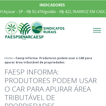
INDICADORES
1
Açúcar - SP - R$ 92,47
Algodão - R$ 422,76
ARROZ EM CASCA 
Menu
Home
»
Faesp Informa: Produtores podem usar o CAR para
apurar área tributável de propriedades
FAESP INFORMA:
PRODUTORES PODEM USAR
O CAR PARA APURAR ÁREA
TRIBUTÁVEL DE
PROPRIEDADES