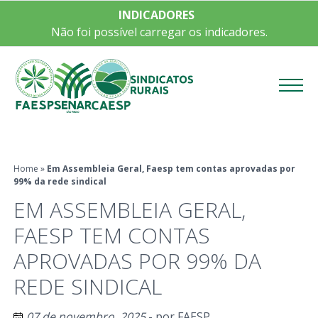
INDICADORES
Não foi possível carregar os indicadores.
Menu
Home
»
Em Assembleia Geral, Faesp tem contas aprovadas por
99% da rede sindical
EM ASSEMBLEIA GERAL,
FAESP TEM CONTAS
APROVADAS POR 99% DA
REDE SINDICAL
07 de novembro, 2025
- por
FAESP