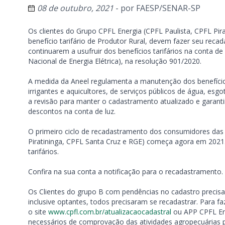
08 de outubro, 2021
- por
FAESP/SENAR-SP
Os clientes do Grupo CPFL Energia (CPFL Paulista, CPFL Pi
benefício tarifário de Produtor Rural, devem fazer seu rec
continuarem a usufruir dos benefícios tarifários na conta de 
Nacional de Energia Elétrica), na resolução 901/2020.
A medida da Aneel regulamenta a manutenção dos benefícios
irrigantes e aquicultores, de serviços públicos de água, es
a revisão para manter o cadastramento atualizado e garant
descontos na conta de luz.
O primeiro ciclo de recadastramento dos consumidores das 
Piratininga, CPFL Santa Cruz e RGE) começa agora em 202
tarifários.
Confira na sua conta a notificação para o recadastramento.
Os Clientes do grupo B com pendências no cadastro precisam
inclusive optantes, todos precisaram se recadastrar. Para 
o site
www.cpfl.com.br/atualizacaocadastral
ou APP CPFL Ene
necessários de comprovação das atividades agropecuárias par