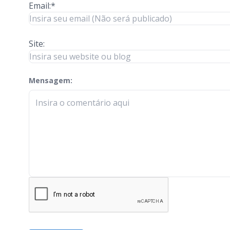
Email:*
Site:
Mensagem:
check-terms