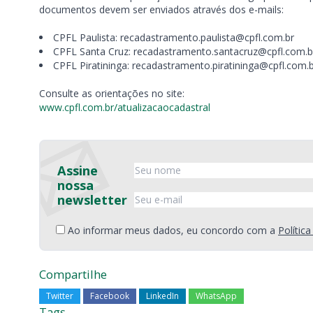
documentos devem ser enviados através dos e-mails:
CPFL Paulista: recadastramento.paulista@cpfl.com.br
CPFL Santa Cruz: recadastramento.santacruz@cpfl.com.b
CPFL Piratininga: recadastramento.piratininga@cpfl.com.
Consulte as orientações no site:
www.cpfl.com.br/atualizacaocadastral
Assine
nossa
newsletter
Ao informar meus dados, eu concordo com a
Polític
Compartilhe
Twitter
Facebook
LinkedIn
WhatsApp
Tags