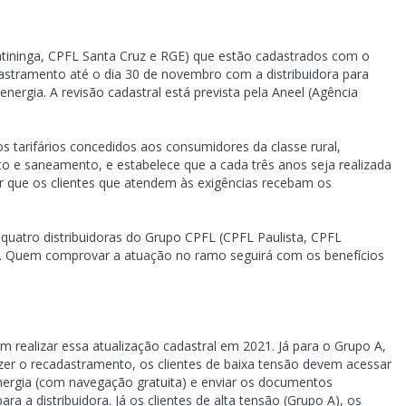
ratininga, CPFL Santa Cruz e RGE) que estão cadastrados com o
adastramento até o dia 30 de novembro com a distribuidora para
energia. A revisão cadastral está prevista pela Aneel (Agência
 tarifários concedidos aos consumidores da classe rural,
goto e saneamento, e estabelece que a cada três anos seja realizada
ir que os clientes que atendem às exigências recebam os
quatro distribuidoras do Grupo CPFL (CPFL Paulista, CPFL
1. Quem comprovar a atuação no ramo seguirá com os benefícios
 realizar essa atualização cadastral em 2021. Já para o Grupo A,
fazer o recadastramento, os clientes de baixa tensão devem acessar
rgia (com navegação gratuita) e enviar os documentos
a a distribuidora. Já os clientes de alta tensão (Grupo A), os