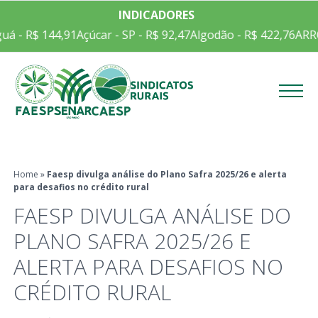
INDICADORES
á - R$ 144,91
Açúcar - SP - R$ 92,47
Algodão - R$ 422,76
ARRO
Menu
Home
»
Faesp divulga análise do Plano Safra 2025/26 e alerta
para desafios no crédito rural
FAESP DIVULGA ANÁLISE DO
PLANO SAFRA 2025/26 E
ALERTA PARA DESAFIOS NO
CRÉDITO RURAL