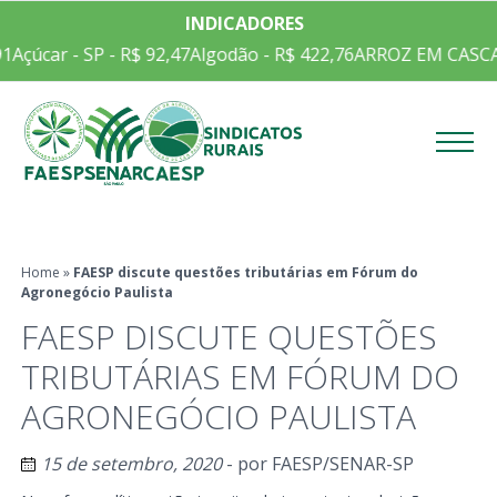
INDICADORES
1
Açúcar - SP - R$ 92,47
Algodão - R$ 422,76
ARROZ EM CASCA C
Menu
Home
»
FAESP discute questões tributárias em Fórum do
Agronegócio Paulista
FAESP DISCUTE QUESTÕES
TRIBUTÁRIAS EM FÓRUM DO
AGRONEGÓCIO PAULISTA
15 de setembro, 2020
- por
FAESP/SENAR-SP