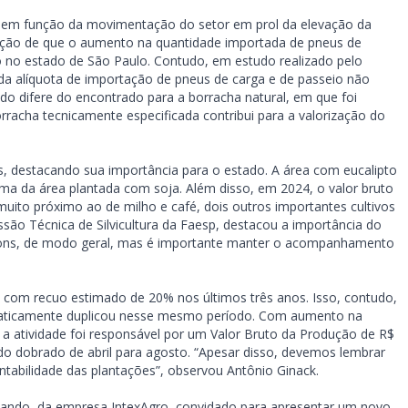
, em função da movimentação do setor em prol da elevação da
ação de que o aumento na quantidade importada de pneus de
 no estado de São Paulo. Contudo, em estudo realizado pelo
 alíquota de importação de pneus de carga e de passeio não
o difere do encontrado para a borracha natural, em que foi
racha tecnicamente especificada contribui para a valorização do
, destacando sua importância para o estado. A área com eucalipto
ma da área plantada com soja. Além disso, em 2024, o valor bruto
 muito próximo ao de milho e café, dois outros importantes cultivos
ssão Técnica de Silvicultura da Faesp, destacou a importância do
 bons, de modo geral, mas é importante manter o acompanhamento
, com recuo estimado de 20% nos últimos três anos. Isso, contudo,
raticamente duplicou nesse mesmo período. Com aumento na
a atividade foi responsável por um Valor Bruto da Produção de R$
o dobrado de abril para agosto. “Apesar disso, devemos lembrar
tabilidade das plantações”, observou Antônio Ginack.
zenando, da empresa IntexAgro, convidado para apresentar um novo