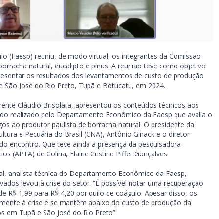
lo (Faesp) reuniu, de modo virtual, os integrantes da Comissão
borracha natural, eucalipto e pinus. A reunião teve como objetivo
apresentar os resultados dos levantamentos de custo de produção
de São José do Rio Preto, Tupã e Botucatu, em 2024.
nte Cláudio Brisolara, apresentou os conteúdos técnicos aos
tudo realizado pelo Departamento Econômico da Faesp que avalia o
s ao produtor paulista de borracha natural. O presidente da
ltura e Pecuária do Brasil (CNA), Antônio Ginack e o diretor
m do encontro. Que teve ainda a presença da pesquisadora
s (APTA) de Colina, Elaine Cristine Piffer Gonçalves.
al, analista técnica do Departamento Econômico da Faesp,
vados levou à crise do setor. “É possível notar uma recuperação
 R$ 1,99 para R$ 4,20 por quilo de coágulo. Apesar disso, os
rmente à crise e se mantêm abaixo do custo de produção da
s em Tupã e São José do Rio Preto”.