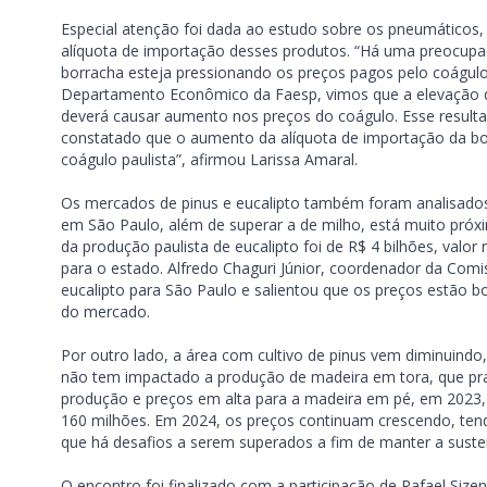
Especial atenção foi dada ao estudo sobre os pneumáticos
alíquota de importação desses produtos. “Há uma preocup
borracha esteja pressionando os preços pagos pelo coágulo
Departamento Econômico da Faesp, vimos que a elevação da
deverá causar aumento nos preços do coágulo. Esse resultad
constatado que o aumento da alíquota de importação da bor
coágulo paulista”, afirmou Larissa Amaral.
Os mercados de pinus e eucalipto também foram analisados
em São Paulo, além de superar a de milho, está muito próxi
da produção paulista de eucalipto foi de R$ 4 bilhões, valor
para o estado. Alfredo Chaguri Júnior, coordenador da Comi
eucalipto para São Paulo e salientou que os preços estão
do mercado.
Por outro lado, a área com cultivo de pinus vem diminuindo
não tem impactado a produção de madeira em tora, que p
produção e preços em alta para a madeira em pé, em 2023, 
160 milhões. Em 2024, os preços continuam crescendo, tend
que há desafios a serem superados a fim de manter a susten
O encontro foi finalizado com a participação de Rafael Si