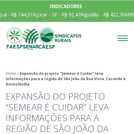
INDICADORES
- R$ 144,91
Açúcar - SP - R$ 92,47
Algodão - R$ 422,76
ARROZ 
Menu
Home
»
Expansão do projeto “Semear é Cuidar” leva
informações para a região de São João da Boa Vista, Caconde e
Divinolândia
EXPANSÃO DO PROJETO
“SEMEAR É CUIDAR” LEVA
INFORMAÇÕES PARA A
REGIÃO DE SÃO JOÃO DA