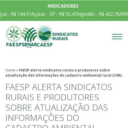
INDICADORES
uá - R$ 144,91
Açúcar - SP - R$ 92,47
Algodão - R$ 422,76
ARR
Menu
Home
»
FAESP alerta sindicatos rurais e produtores sobre
atualização das informações do cadastro ambiental rural (CAR)
FAESP ALERTA SINDICATOS
RURAIS E PRODUTORES
SOBRE ATUALIZAÇÃO DAS
INFORMAÇÕES DO
CADASTRO AMBIENTAL