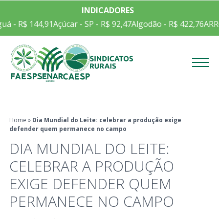
INDICADORES
á - R$ 144,91
Açúcar - SP - R$ 92,47
Algodão - R$ 422,76
ARROZ
Menu
Home
»
Dia Mundial do Leite: celebrar a produção exige
defender quem permanece no campo
DIA MUNDIAL DO LEITE:
CELEBRAR A PRODUÇÃO
EXIGE DEFENDER QUEM
PERMANECE NO CAMPO