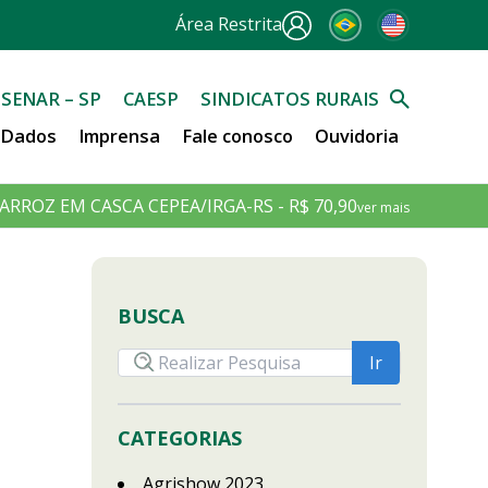
Área Restrita
SENAR – SP
CAESP
SINDICATOS RURAIS
e Dados
Imprensa
Fale conosco
Ouvidoria
ARROZ EM CASCA CEPEA/IRGA-RS - R$ 70,90
ver mais
BUSCA
CATEGORIAS
Agrishow 2023