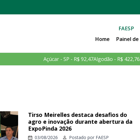
FAESP
Home
Painel d
Açúcar - SP - R$ 92,47
Algodão - R$ 422,76
Tirso Meirelles destaca desafios do
agro e inovação durante abertura da
ExpoPinda 2026
03/08/2026
Postado por
FAESP