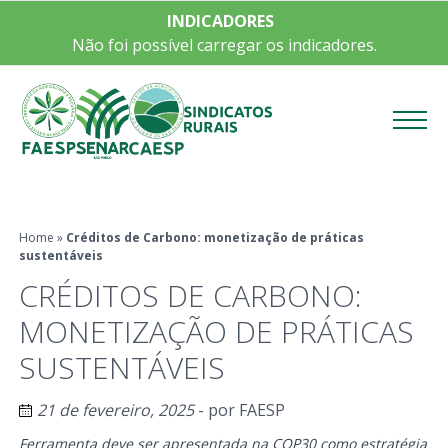
INDICADORES
Não foi possível carregar os indicadores.
Menu
Home
»
Créditos de Carbono: monetização de práticas
sustentáveis
CRÉDITOS DE CARBONO:
MONETIZAÇÃO DE PRÁTICAS
SUSTENTÁVEIS
21 de fevereiro, 2025
- por
FAESP
Ferramenta deve ser apresentada na COP30 como estratégia