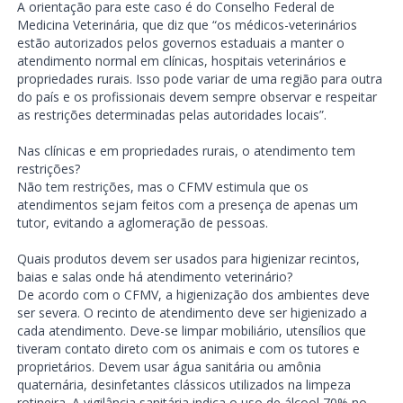
A orientação para este caso é do Conselho Federal de
Medicina Veterinária, que diz que “os médicos-veterinários
estão autorizados pelos governos estaduais a manter o
atendimento normal em clínicas, hospitais veterinários e
propriedades rurais. Isso pode variar de uma região para outra
do país e os profissionais devem sempre observar e respeitar
as restrições determinadas pelas autoridades locais”.
Nas clínicas e em propriedades rurais, o atendimento tem
restrições?
Não tem restrições, mas o CFMV estimula que os
atendimentos sejam feitos com a presença de apenas um
tutor, evitando a aglomeração de pessoas.
Quais produtos devem ser usados para higienizar recintos,
baias e salas onde há atendimento veterinário?
De acordo com o CFMV, a higienização dos ambientes deve
ser severa. O recinto de atendimento deve ser higienizado a
cada atendimento. Deve-se limpar mobiliário, utensílios que
tiveram contato direto com os animais e com os tutores e
proprietários. Devem usar água sanitária ou amônia
quaternária, desinfetantes clássicos utilizados na limpeza
rotineira. A vigilância sanitária indica o uso de álcool 70% no