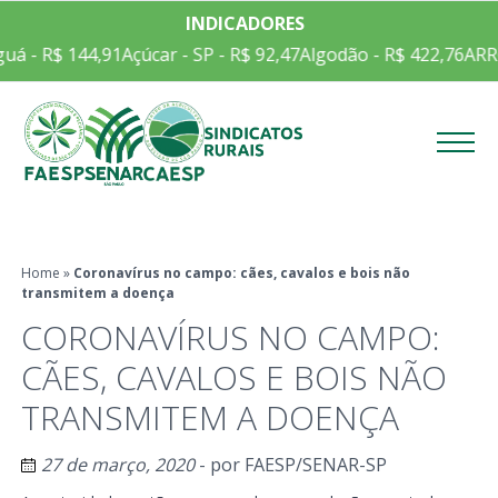
INDICADORES
uá - R$ 144,91
Açúcar - SP - R$ 92,47
Algodão - R$ 422,76
ARRO
Menu
Home
»
Coronavírus no campo: cães, cavalos e bois não
transmitem a doença
CORONAVÍRUS NO CAMPO:
CÃES, CAVALOS E BOIS NÃO
TRANSMITEM A DOENÇA
27 de março, 2020
- por
FAESP/SENAR-SP